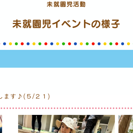
未就園児活動
未就園児イベントの
様子
ます♪(５/２１)