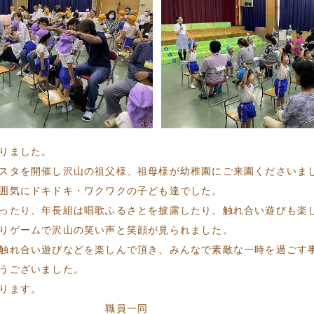
りました。
スタを開催し沢山の祖父様、祖母様が幼稚園にご来園くださいま
囲気にドキドキ・ワクワクの子ども達でした。
ったり、年長組は唱歌ふるさとを披露したり、触れ合い遊びも楽
りゲームで沢山の笑い声と笑顔が見られました。
触れ合い遊びなどを楽しんで頂き、みんなで素敵な一時を過ごす
うございました。
ります。
一同